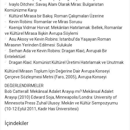
· Ivaylo Ditchev: Savaş Alanı Olarak Miras: Bulgaristan
Komünizme Karşı
· Kültürel Mirasa bir Bakış: Roman Çalışmaları Üzerine
· Kevin Robins: Romanlar ve Miras Sorusu
· Ksenija Vidmar Horvat: Mekânları Hatırlamak: Bellek, Romanlar
ve Kültürel Mirasa İlişkin Avrupa Söylemi
· Asu Aksoy ve Kevin Robins: İstanbul’da Yaşayan Roman
Mirasının Yerinden Edilmesi: Sulukule
· Serhan Ada ve Kevin Robins: Dragan Klaić, Avrupalı Bir
Entelektüel
· Dragan Klaić: Komünist Kültürel Üretimi Hatırlamak ve Unutmak
Kültürel Mirasın Toplum İçin Değerine Dair Avrupa Konseyi
Çerçeve Sözleşmesi Metni (Faro, 2005), Avrupa Konseyi
DEĞERLENDİRMELER
Bob Catterall: Mekânsal Adalet Arayışı mı? Mekânsal Adalet
Arayışı (2010) Edward Soja, Minneapolis/Londra: University of
Minnesota Press Zuhal Ulusoy: Mekân ve Kültür Sempozyumu
(10-12 Eylül 2011, Kadir Has Üniversitesi)
İçindekiler