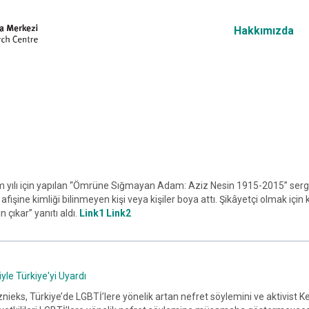
Hakkımızda
m yılı için yapılan “Ömrüne Sığmayan Adam: Aziz Nesin 1915-2015” sergis
şine kimliği bilinmeyen kişi veya kişiler boya attı. Şikâyetçi olmak için 
n çıkar” yanıtı aldı.
Link1
Link2
yle Türkiye'yi Uyardı
nieks, Türkiye’de LGBTİ’lere yönelik artan nefret söylemini ve aktivist 