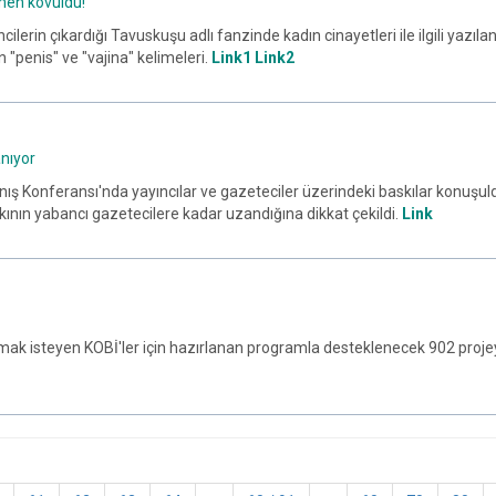
men kovuldu!
ilerin çıkardığı Tavuskuşu adlı fanzinde kadın cinayetleri ile ilgili yazıla
 "penis" ve "vajina" kelimeleri.
Link1
Link2
anıyor
ış Konferansı'nda yayıncılar ve gazeteciler üzerindeki baskılar konuşu
kının yabancı gazetecilere kadar uzandığına dikkat çekildi.
Link
şmak isteyen KOBİ'ler için hazırlanan programla desteklenecek 902 projey