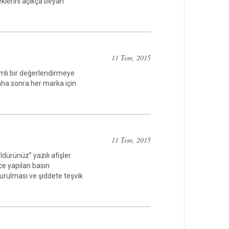
eklerini açıkça beyan
11 Tem, 2015
mlı bir değerlendirmeye
 Daha sonra her marka için
11 Tem, 2015
dürünüz” yazılı afişler
e yapılan basın
turulması ve şiddete teşvik