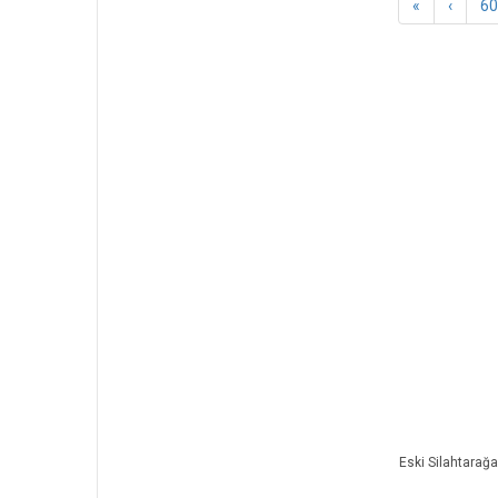
«
‹
60
Eski Silahtarağa