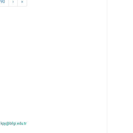
90
›
»
kpy@bilgi.edu.tr