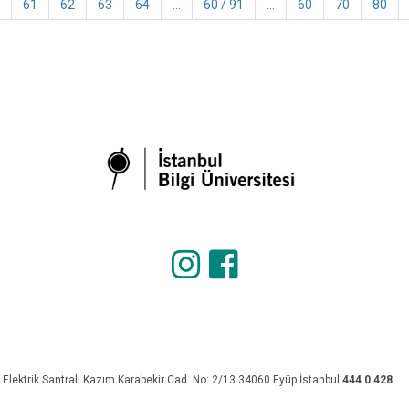
61
62
63
64
...
60 / 91
...
60
70
80
 Elektrik Santralı Kazım Karabekir Cad. No: 2/13 34060 Eyüp İstanbul
444 0 428