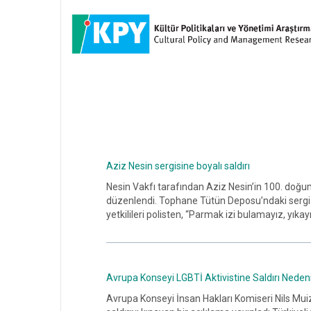
Aziz Nesin sergisine boyalı saldırı
Nesin Vakfı tarafından Aziz Nesin’in 100. doğu
düzenlendi. Tophane Tütün Deposu’ndaki sergi afi
yetkilileri polisten, “Parmak izi bulamayız, yıkayı
Avrupa Konseyi LGBTİ Aktivistine Saldırı Nedeni
Avrupa Konseyi İnsan Hakları Komiseri Nils Muiz