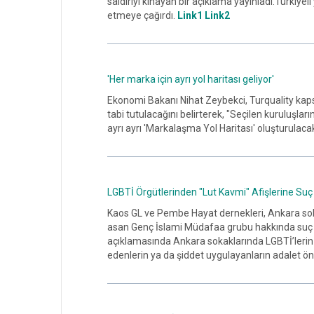
saldırıyı kınayan bir açıklama yayınladı.Türkiy
etmeye çağırdı.
Link1
Link2
'Her marka için ayrı yol haritası geliyor'
Ekonomi Bakanı Nihat Zeybekci, Turquality kap
tabi tutulacağını belirterek, "Seçilen kuruluşlar
ayrı ayrı 'Markalaşma Yol Haritası' oluşturulaca
LGBTİ Örgütlerinden "Lut Kavmi" Afişlerine Su
Kaos GL ve Pembe Hayat dernekleri, Ankara sokakl
asan Genç İslami Müdafaa grubu hakkında suç 
açıklamasında Ankara sokaklarında LGBTİ’lerin ö
edenlerin ya da şiddet uygulayanların adalet önü