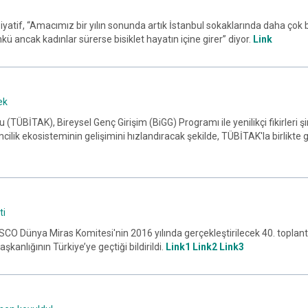
nisiyatif, “Amacımız bir yılın sonunda artık İstanbul sokaklarında daha çok 
kü ancak kadınlar sürerse bisiklet hayatın içine girer” diyor.
Link
ek
(TÜBİTAK), Bireysel Genç Girişim (BiGG) Programı ile yenilikçi fikirleri şi
ilik ekosisteminin gelişimini hızlandıracak şekilde, TÜBİTAK'la birlikte 
ti
CO Dünya Miras Komitesi'nin 2016 yılında gerçekleştirilecek 40. toplantı
anlığının Türkiye’ye geçtiği bildirildi.
Link1
Link2
Link3