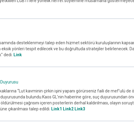
eli yetkilileri LGBTİ’lere yönelik nefret söylemine müsamaha göstermeyec
samında desteklenmeyi talep eden hizmet sektörü kuruluşlarının kapsa
ın eksik yönleri tespit edilecek ve bu doğrultuda stratejiler belirlenecek.
k" dedi.
Link
ç Duyurusu
arına “Lut kavminin çirkin işini yapanı görürseniz faili de mef’ulü de öl
duyurusunda bulundu.Kaos GL’nin haberine göre, suç duyurusundan önc
ldürülmesi çağrısını içeren posterlerin derhal kaldırılması, olayın soruş
ne çıkarılması talep edildi.
Link1
Link2
Link3