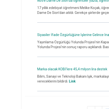
Notre Dame De Sion'da öğrenciler yazdı, öğret
17 yıllık edebiyat öğretmeni Melike Koçak, öğrenc
Dame De Sion'dan atıldı. Gerekçe şiirlerde geçen
Siyasiler İfade Özgürlüğüne İşlerine Gelince İn
Yayınlama Özgürlüğü Yolunda Projesi’nin Kapan
Yolunda Projesi’nin sonuç raporu açıklandı. Bas
Marka olacak KOBİ'lere 45,4 milyon lira destek
Bilim, Sanayi ve Teknoloji Bakanı Işık, markala
vereceklerini bildirdi.
Link