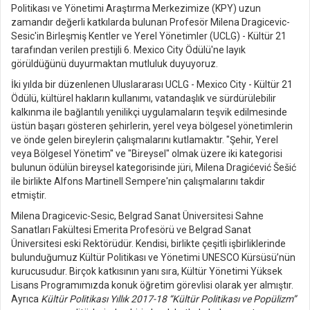
Politikası ve Yönetimi Araştırma Merkezimize (KPY) uzun
zamandır değerli katkılarda bulunan Profesör Milena Dragicevic-
Sesic'in Birleşmiş Kentler ve Yerel Yönetimler (UCLG) - Kültür 21
tarafından verilen prestijli 6. Mexico City Ödülü'ne layık
görüldüğünü duyurmaktan mutluluk duyuyoruz.
İki yılda bir düzenlenen Uluslararası UCLG - Mexico City - Kültür 21
Ödülü, kültürel hakların kullanımı, vatandaşlık ve sürdürülebilir
kalkınma ile bağlantılı yenilikçi uygulamaların teşvik edilmesinde
üstün başarı gösteren şehirlerin, yerel veya bölgesel yönetimlerin
ve önde gelen bireylerin çalışmalarını kutlamaktır. "Şehir, Yerel
veya Bölgesel Yönetim" ve "Bireysel" olmak üzere iki kategorisi
bulunun ödülün bireysel kategorisinde jüri, Milena Dragićević Šešić
ile birlikte Alfons Martinell Sempere'nin çalışmalarını takdir
etmiştir.
Milena Dragicevic-Sesic, Belgrad Sanat Üniversitesi Sahne
Sanatları Fakültesi Emerita Profesörü ve Belgrad Sanat
Üniversitesi eski Rektörüdür. Kendisi, birlikte çeşitli işbirliklerinde
bulunduğumuz Kültür Politikası ve Yönetimi UNESCO Kürsüsü’nün
kurucusudur. Birçok katkısının yanı sıra, Kültür Yönetimi Yüksek
Lisans Programımızda konuk öğretim görevlisi olarak yer almıştır.
Ayrıca
Kültür Politikası Yıllık 2017-18 “Kültür Politikası ve Popülizm”